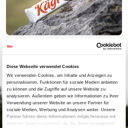
Kägi MÄX
Kägi MÄX offre une expérience
chocolatée intense
Diese Webseite verwendet Cookies
Wir verwenden Cookies, um Inhalte und Anzeigen zu
personalisieren, Funktionen für soziale Medien anbieten
Kägi Dark
La célèbre gaufrette suisse
zu können und die Zugriffe auf unsere Website zu
au chocolat, enrobée de
analysieren. Außerdem geben wir Informationen zu Ihrer
chocolat noir fait maison,
Verwendung unserer Website an unsere Partner für
avec 60% de cacao.
soziale Medien, Werbung und Analysen weiter. Unsere
Partner führen diese Informationen möglicherweise mit
weiteren Daten zusammen, die Sie ihnen bereitgestellt