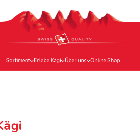
Sortiment
Erlebe Kägi
Über uns
Online Shop
Kägi