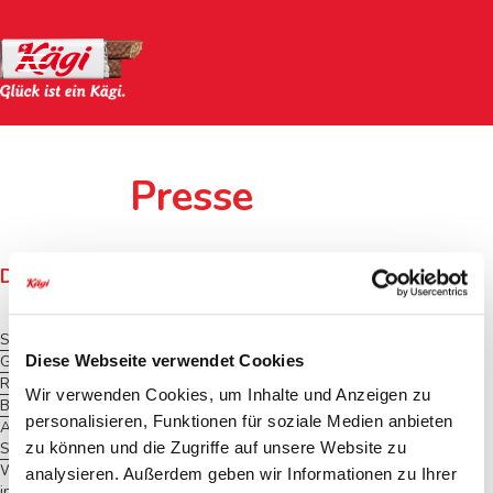
Presse
Die Kägi Söhne AG im Überblick
Sitz
Lichtensteig (Schweiz)
Diese Webseite verwendet Cookies
Gründungsjahr
1934
Rechtsform
Aktiengesellschaft
Wir verwenden Cookies, um Inhalte und Anzeigen zu
Beschäftigte
120 Mitarbeitende
personalisieren, Funktionen für soziale Medien anbieten
Anteil International
47%
Sales
zu können und die Zugriffe auf unsere Website zu
Wichtigste
Deutschland, Österreich, Mittlerer
analysieren. Außerdem geben wir Informationen zu Ihrer
internationale
Osten, Asien