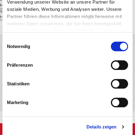
Verwendung unserer Website an unsere Partner für
Märkte
soziale Medien, Werbung und Analysen weiter. Unsere
Schweizer
100% hergestellt in der Schweiz
Partner führen diese Informationen möglicherweise mit
Herkunft
(Lichtensteig)
weiteren Daten zusammen, die Sie ihnen bereitgestellt
haben oder die sie im Rahmen Ihrer Nutzung der Dienste
gesammelt haben.
Einwilligungsauswahl
Notwendig
Präferenzen
Statistiken
Kontaktperson
Mani Dardashti
Marketing
E-MAIL:
mani.dardashti@kaegi.com
Details zeigen