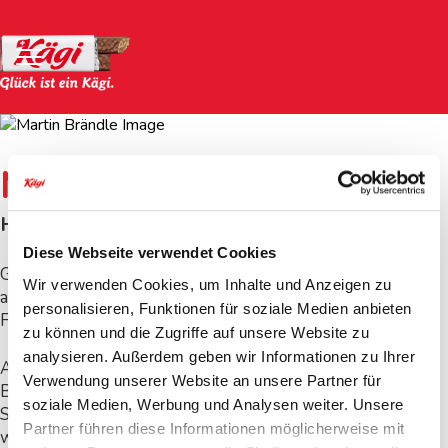
Martin Brändle
Hauswart
Diese Webseite verwendet Cookies
Grüezi, ich bin Martin Brändle und habe zwei
Wir verwenden Cookies, um Inhalte und Anzeigen zu
ausgewachsene Söhne. Seit Januar 1987 bin ich bei der
personalisieren, Funktionen für soziale Medien anbieten
Firma Kägi Söhne AG tätig.
zu können und die Zugriffe auf unsere Website zu
analysieren. Außerdem geben wir Informationen zu Ihrer
Als Hauswart kümmere ich mich um die Reinigung des
Verwendung unserer Website an unsere Partner für
Betriebes und halte die Umgebung in Schwung. Im
soziale Medien, Werbung und Analysen weiter. Unsere
Sommer will der Rasen gemäht, im Winter der Schnee
Partner führen diese Informationen möglicherweise mit
weggeräumt werden, langweilig wird es mir dabei nie.