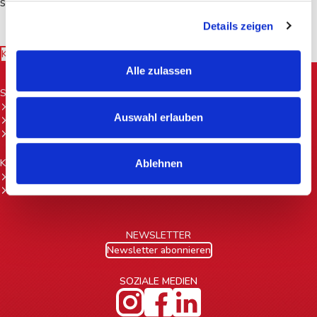
schmeckt: Kägi Hazelnut.
Details zeigen
Kägi Team
Alle zulassen
SUPPORT
FAQ
Auswahl erlauben
Kontakt
Presse
KÄGI SHOPS
Ablehnen
Lichtensteig (SG)
Landquart (GR)
NEWSLETTER
Newsletter abonnieren
SOZIALE MEDIEN