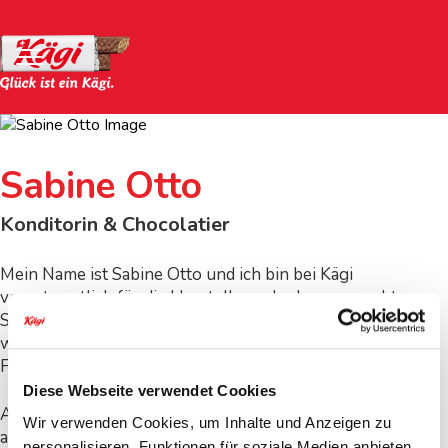
Sabine Otto
Konditorin & Chocolatier
Mein Name ist Sabine Otto und ich bin bei Kägi
verantwortlich für die Herstellung der hausgemachten
Schokolade. Bei Bedarf kümmere ich mich auch immer
wieder um die Produktion der verschiedenen Creme-
Füllungen für die vielfältigen Kägi Varietäten.
Diese Webseite verwendet Cookies
Als gelernte Konditorin habe ich 2013 bei Kägi damit
Wir verwenden Cookies, um Inhalte und Anzeigen zu
angefangen, die Waffelblätter von Hand auf die Füllung
personalisieren, Funktionen für soziale Medien anbieten